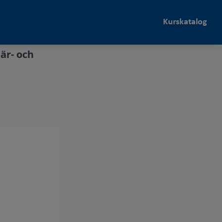
Kurskatalog
är- och