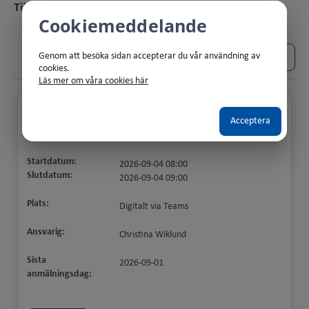
Tillfällen
Cookiemeddelande
Börjar efter:
Slutar före:
Genom att besöka sidan accepterar du vår användning av
cookies.
Läs mer om våra cookies här
Titel:
Acceptera
Bedöma arbetsförmåga vid psykisk
ohälsa
Startdatum:
2026-09-04 08:00
Slutdatum:
2026-09-04 09:00
Plats:
Digitalt via Teams
Ansvarig:
Christina Wiklund
Sista
2026-09-01
anmälningsdag: