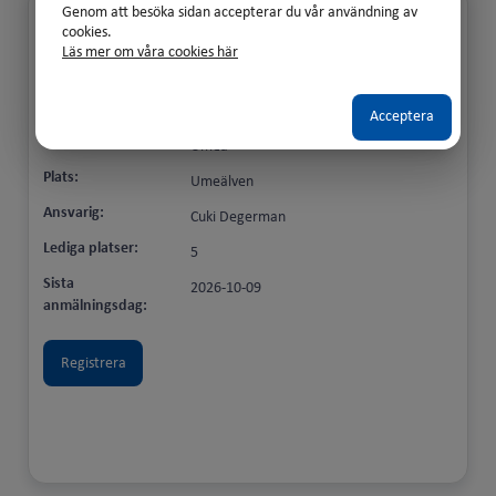
Genom att besöka sidan accepterar du vår användning av
Titel:
Försäkringsmedicin för AT/BT-läkare
cookies.
Läs mer om våra cookies här
Umeå
Startdatum:
2026-10-15 08:00
Slutdatum:
2026-10-16 17:00
Acceptera
Ort:
Umeå
Plats:
Umeälven
Ansvarig:
Cuki Degerman
Lediga platser:
5
Sista
2026-10-09
anmälningsdag: