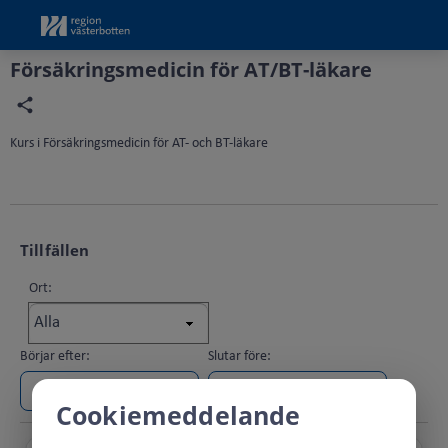
Grade
Portal
Försäkringsmedicin för AT/BT-läkare
Kurs i Försäkringsmedicin för AT- och BT-läkare
Tillfällen
Ort:
Börjar efter:
Slutar före:
Cookiemeddelande