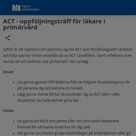
Grade
Portal
ACT - uppföljningsträff för läkare i
primärvård
Syftet är att repetera och påminna sig om ACT som förhållningssätt i arbetet
och följa upp hur vi kan använda oss av ACT i praktiken. Samt reflektera över
vad du vill och behöver öva på fortsatt i din vardag.
Innan
Läs gärna igenom PPT-bilderna från de tidigare föreläsningarna för
att påminna dig och komma in i tänket.
Lägg gärna märke till hur du använder dig av ACT eller i vilka
situationer du hade behövt göra det
Under
Ha gärna ett block och penna eller ett tomt word-dokument
framme för att kunna anteckna för dig själv
Sitt gärna i en mindre grupp med kollegor på arbetsplatsen eller gå